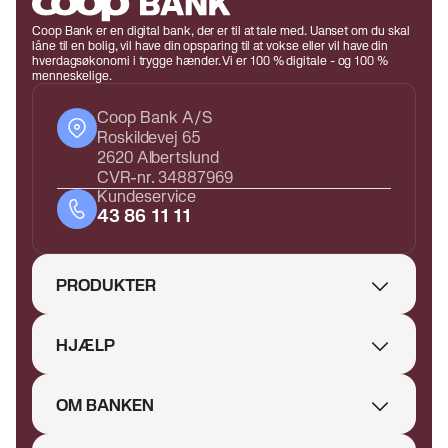
Coop Bank er en digital bank, der er til at tale med. Uanset om du skal
låne til en bolig, vil have din opsparing til at vokse eller vil have din
hverdagsøkonomi i trygge hænder. Vi er 100 % digitale - og 100 %
menneskelige.
Coop Bank A/S
Roskildevej 65
2620 Albertslund
CVR-nr. 34887969
Kundeservice
43 86 11 11
PRODUKTER
HJÆLP
OM BANKEN