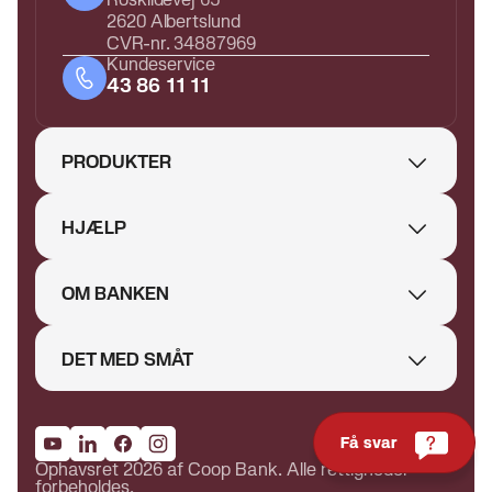
2620 Albertslund
CVR-nr. 34887969
Kundeservice
43 86 11 11
PRODUKTER
HJÆLP
OM BANKEN
DET MED SMÅT
Få svar
Ophavsret 2026 af Coop Bank. Alle rettigheder
forbeholdes.