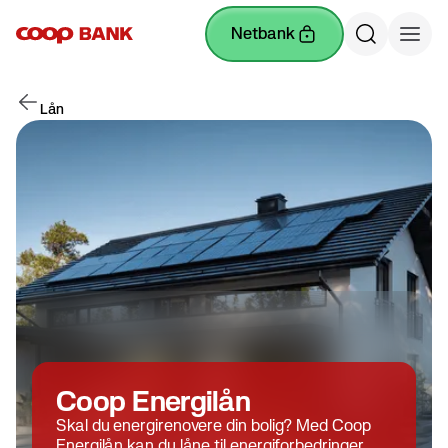
netbank
Lån
Coop Energilån
Skal du energirenovere din bolig? Med Coop
Energilån kan du låne til energiforbedringer,