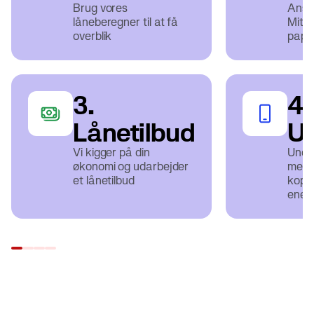
Brug vores
Ansø
låneberegner til at få
MitID
overblik
papir
3.
4.
Lånetilbud
Ud
Vi kigger på din
Under
økonomi og udarbejder
med 
et lånetilbud
kopi 
energ