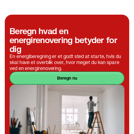
Beregn hvad en
energirenovering betyder for
dig
En energiberegning er et godt sted at starte, hvis du
skal have et overblik over, hvor meget du kan spare
ved en energirenovering.
beregn nu