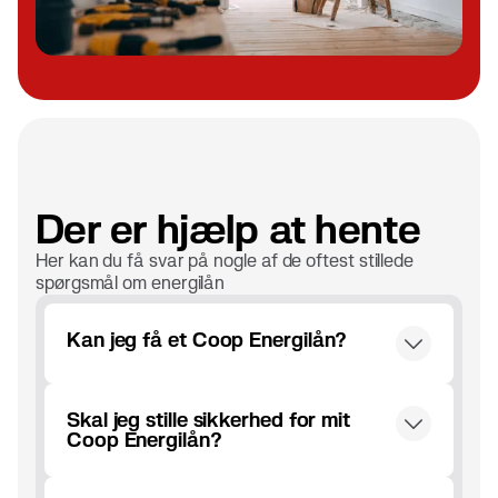
Der er hjælp at hente
Her kan du få svar på nogle af de oftest stillede
spørgsmål om energilån
Kan jeg få et Coop Energilån?
For at blive godkendt til et Coop Energilån,
Skal jeg stille sikkerhed for mit
skal du have et dansk CPR-nummer, bopæl i
Coop Energilån?
Danmark, være fyldt 18 år og ikke være
registreret i RKI eller Debitorregistret. Du
Nej, du skal ikke stille sikkerhed, når du
behøver ikke være medlem af Coop for at