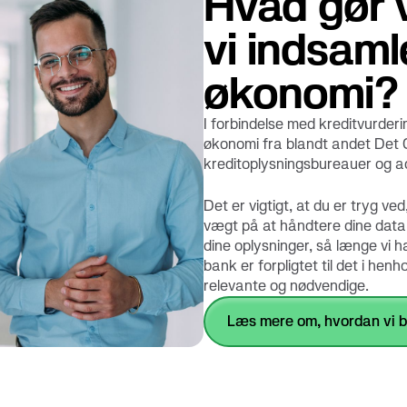
Hvad gør 
vi indsaml
økonomi?
I forbindelse med kreditvurderi
økonomi fra blandt andet Det 
kreditoplysningsbureauer og ad
Det er vigtigt, at du er tryg v
vægt på at håndtere dine data s
dine oplysninger, så længe vi 
bank er forpligtet til det i hen
relevante og nødvendige.
Læs mere om, hvordan vi b