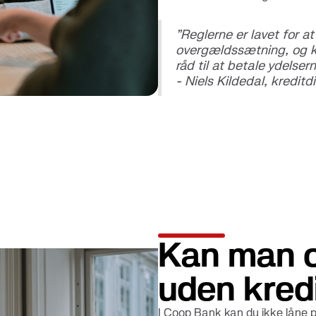
”Reglerne er lavet for 
overgældssætning, og kr
råd til at betale ydelsern
- Niels Kildedal, kredit
Kan man o
uden kred
I Coop Bank kan du ikke låne p