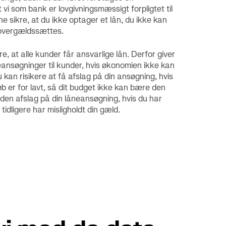
 vi som bank er lovgivningsmæssigt forpligtet til
ne sikre, at du ikke optager et lån, du ikke kan
 overgældssættes.
kre, at alle kunder får ansvarlige lån. Derfor giver
åneansøgninger til kunder, hvis økonomien ikke kan
kan risikere at få afslag på din ansøgning, hvis
øb er for lavt, så dit budget ikke kan bære den
uden afslag på din låneansøgning, hvis du har
u tidligere har misligholdt din gæld.