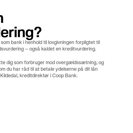
n
dering?
som bank i henhold til lovgivningen forpligtet til
svurdering – også kaldet en kreditvurdering.
ytte dig som forbruger mod overgældssætning, og
m du har råd til at betale ydelserne på dit lån
ls Kildedal, kreditdirektør i Coop Bank.