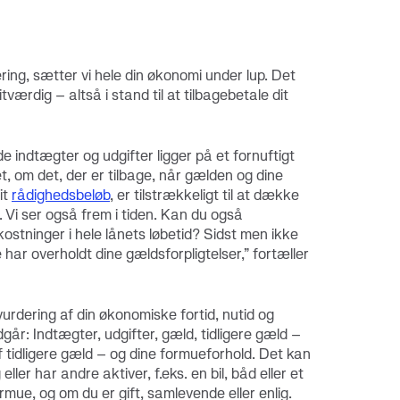
ring, sætter vi hele din økonomi under lup. Det
ditværdig – altså i stand til at tilbagebetale dit
de indtægter og udgifter ligger på et fornuftigt
t, om det, der er tilbage, når gælden og dine
it
rådighedsbeløb
, er tilstrækkeligt til at dække
r. Vi ser også frem i tiden. Kan du også
ostninger i hele lånets løbetid? Sidst men ikke
e har overholdt dine gældsforpligtelser,” fortæller
vurdering af din økonomiske fortid, nutid og
dgår: Indtægter, udgifter, gæld, tidligere gæld –
f tidligere gæld – og dine formueforhold. Det kan
eller har andre aktiver, f.eks. en bil, båd eller et
mue, og om du er gift, samlevende eller enlig.