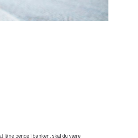
download nu
Kortets forbrugsgrænse
 at låne penge i banken, skal du være