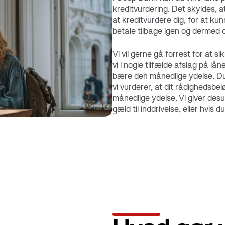
kreditvurdering. Det skyldes, at
at kreditvurdere dig, for at kun
betale tilbage igen og dermed
Vi vil gerne gå forrest for at si
vi i nogle tilfælde afslag på l
bære den månedlige ydelse. Du 
vi vurderer, at dit rådighedsbel
månedlige ydelse. Vi giver des
gæld til inddrivelse, eller hvis d