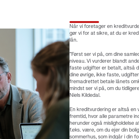
Når vi foretager en kreditvurde
gør vi for at sikre, at du er kre
lån.
”Først ser vi på, om dine samle
niveau. Vi vurderer blandt ande
faste udgifter er betalt, altså d
dine øvrige, ikke faste, udgifte
fremadrettet betale lånets omk
mindst ser vi på, om du tidliger
Niels Kildedal.
En kreditvurdering er altså en 
fremtid, hvor alle parametre in
herunder også misligholdelse a
f.eks. være, om du ejer din bolig 
sommerhus, som indgår i din for