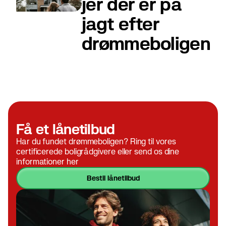
jer der er på
jagt efter
drømmeboligen
Få et lånetilbud
Har du fundet drømmeboligen? Ring til vores
certificerede boligrådgivere eller send os dine
informationer her
bestil lånetilbud