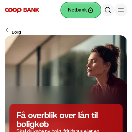
netbank
Bolig
Få overblik over lån til
boligkøb
Skal du købe ny bolig, fritidshus eller en