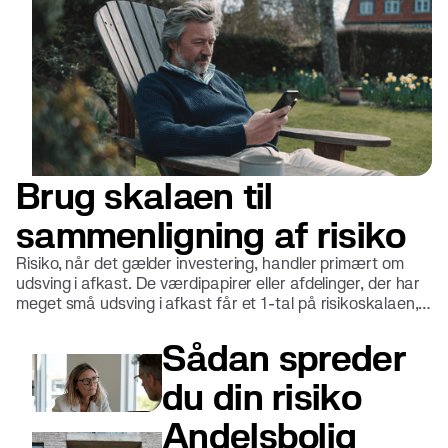
Brug skalaen til
sammenligning af risiko
Risiko, når det gælder investering, handler primært om
udsving i afkast. De værdipapirer eller afdelinger, der har
meget små udsving i afkast får et 1-tal på risikoskalaen,
mens dem, der har meget store udsving, får et 7-tal på
risikoskalaen.
Sådan spreder
du din risiko
Andelsbolig