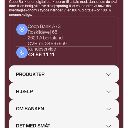
Coop Bank er en digital bank, der er til at tale med. Uanset om du skal
låne til en bolig, vil have din opsparing til at vokse eller vil have din
hverdagsøkonomi i trygge hænder. Vi er 100 % digitale - og 100 %
menneskelige.
Coop Bank A/S
Roskildevej 65
2620 Albertslund
CVR-nr. 34887969
Kundeservice
43 86 11 11
PRODUKTER
HJÆLP
OM BANKEN
DET MED SMÅT