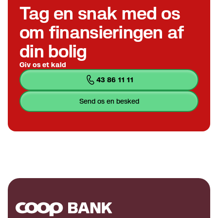
Tag en snak med os
om finansieringen af
din bolig
Giv os et kald
43 86 11 11
send os en besked