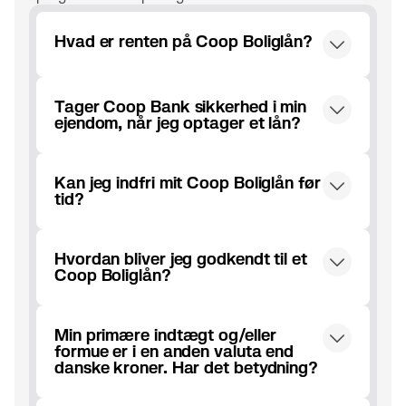
Hvad er renten på Coop Boliglån?
Du finder priser på Coop Boliglån under
Tager Coop Bank sikkerhed i min
priser og vilkår
ejendom, når jeg optager et lån?
Ja. Banken tager sikkerhed i din ejendom i
Kan jeg indfri mit Coop Boliglån før
form af et ejerpantebrev.
tid?
Ja. Boliglånet kan indfries når som helst
Hvordan bliver jeg godkendt til et
uden særlige indfrielsesbetingelser. Du
Coop Boliglån?
betaler restgælden og renter indtil
indfrielsesdagen.
Der er altid individuelle hensyn forbundet
Min primære indtægt og/eller
med at låne penge, så vi skal gennemgå din
formue er i en anden valuta end
økonomi, herunder vurdere din bolig, før vi
danske kroner. Har det betydning?
kan tilbyde dig et lån eller kredit. Vurderingen
af din bolig er uden omkostninger for dig.