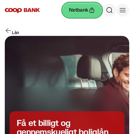
netbank
Lån
Få et billigt og
gennemskueligt boliglån