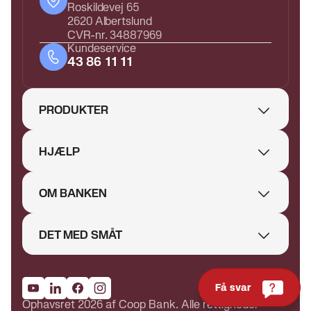
Roskildevej 65
2620 Albertslund
CVR-nr. 34887969
Kundeservice
43 86 11 11
PRODUKTER
HJÆLP
OM BANKEN
DET MED SMÅT
Få svar
Ophavsret 2026 af Coop Bank. Alle rettigheder