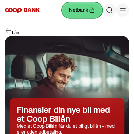
netbank
Lån
Finansier din nye bil med
et Coop Billån
Med et Coop Billån får du et billigt billån - med
eller uden udbetaling.