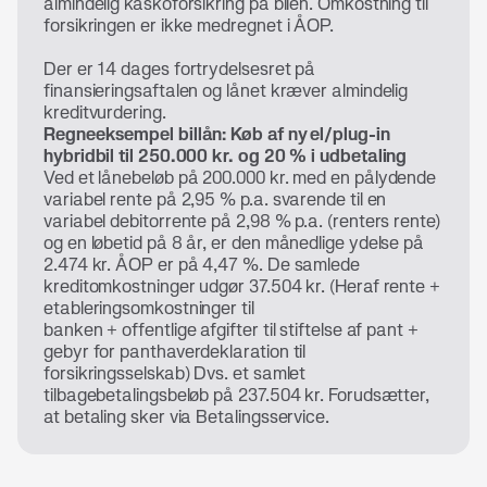
almindelig kaskoforsikring på bilen. Omkostning til
forsikringen er ikke medregnet i ÅOP.
Der er 14 dages fortrydelsesret på
finansieringsaftalen og lånet kræver almindelig
kreditvurdering.
Regneeksempel billån: Køb af ny el/plug-in
hybridbil til 250.000 kr. og 20 % i udbetaling
Ved et lånebeløb på 200.000 kr. med en pålydende
variabel rente på 2,95 % p.a. svarende til en
variabel debitorrente på 2,98 % p.a. (renters rente)
og en løbetid på 8 år, er den månedlige ydelse på
2.474 kr. ÅOP er på 4,47 %. De samlede
kreditomkostninger udgør 37.504 kr. (Heraf rente +
etableringsomkostninger til
banken + offentlige afgifter til stiftelse af pant +
gebyr for panthaverdeklaration til
forsikringsselskab) Dvs. et samlet
tilbagebetalingsbeløb på 237.504 kr. Forudsætter,
at betaling sker via Betalingsservice.