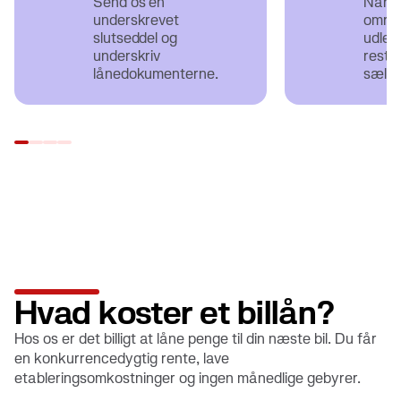
Send os en
Når bi
underskrevet
omreg
slutseddel og
udleve
underskriv
restk
lånedokumenterne.
sælge
Hvad koster et billån?
Hos os er det billigt at låne penge til din næste bil. Du får
en konkurrencedygtig rente, lave
etableringsomkostninger og ingen månedlige gebyrer.