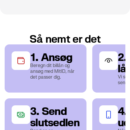
Så nemt er det
1. Ansøg
2.
lå
Beregn dit billån og
ansøg med MitID, når
Vi se
det passer dig.
sender
3. Send
4.
slutsedlen
ud