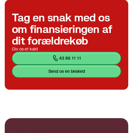
Tag en snak med os
om finansieringen af
dit forældrekøb
Giv os et kald
43 86 11 11
send os en besked