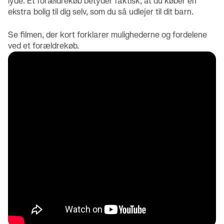
lyde. Et forældrekøb betyder faktisk, at du køber en
ekstra bolig til dig selv, som du så udlejer til dit barn.
Se filmen, der kort forklarer mulighederne og fordelene
ved et forældrekøb.