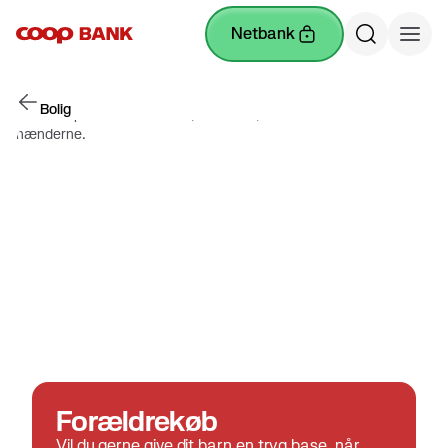
netbank
Bolig
Forældrekøb
Vil du gerne give dit barn en tryg base, når