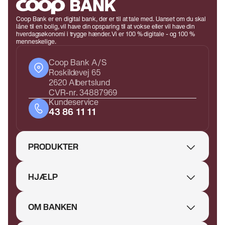
Coop Bank er en digital bank, der er til at tale med. Uanset om du skal
låne til en bolig, vil have din opsparing til at vokse eller vil have din
hverdagsøkonomi i trygge hænder. Vi er 100 % digitale - og 100 %
menneskelige.
Coop Bank A/S
Roskildevej 65
2620 Albertslund
CVR-nr. 34887969
Kundeservice
43 86 11 11
PRODUKTER
HJÆLP
OM BANKEN