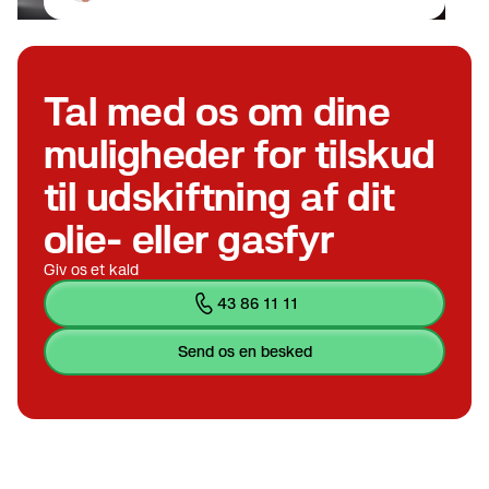
Tal med os om dine
muligheder for tilskud
til udskiftning af dit
olie- eller gasfyr
Giv os et kald
43 86 11 11
send os en besked