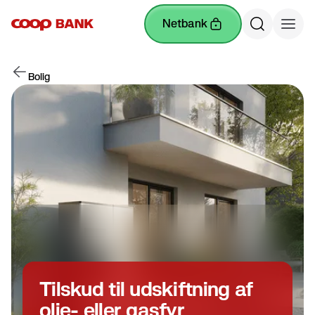
netbank
Bolig
Tilskud til udskiftning af
olie- eller gasfyr