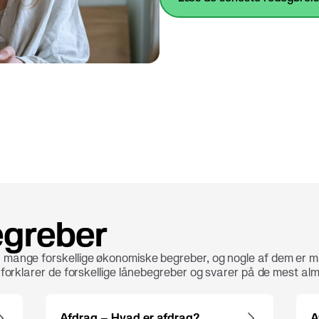
egreber
 mange forskellige økonomiske begreber, og nogle af dem er mås
i forklarer de forskellige lånebegreber og svarer på de mest alm
Afdrag – Hvad er afdrag?
A