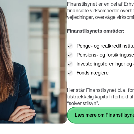
konti
Finanstilsynet er en del af Erhv
finansielle virksomheder overh
vejledninger, overvåge virksom
Finanstilsynets områder
:
Penge- og realkreditinstit
Pensions- og forsikringss
Investeringsforeninger og
Fondsmæglere
Her står Finanstilsynet bl.a. f
tilstrækkelig kapital i forhold t
“solvenstilsyn”.
Læs mere om Finanstilsyn