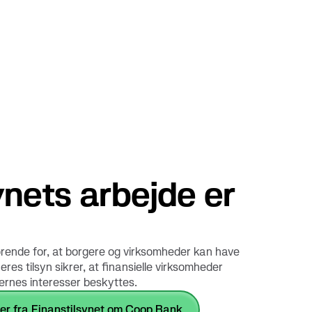
ynets arbejde er
ørende for, at borgere og virksomheder kan have
 Deres tilsyn sikrer, at finansielle virksomheder
gernes interesser beskyttes.
er fra Finanstilsynet om Coop Bank