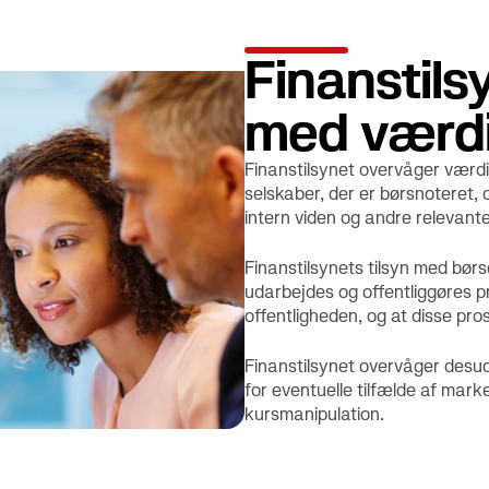
Finanstilsy
med værd
Finanstilsynet overvåger værd
selskaber, der er børsnoteret, o
intern viden og andre relevante
Finanstilsynets tilsyn med bør
udarbejdes og offentliggøres p
offentligheden, og at disse pro
Finanstilsynet overvåger desud
for eventuelle tilfælde af mar
kursmanipulation.