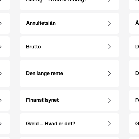
Annuitetslån
Å
Brutto
D
Den lange rente
D
Finanstilsynet
F
Gæld – Hvad er det?
G