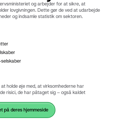
download nu
Kortets forbrugsgrænse
ervsministeriet og arbejder for at sikre, at
older lovgivningen. Dette gør de ved at udarbejde
heder og indsamle statistik om sektoren.
utter
elskaber
 -selskaber
or at holde øje med, at virksomhederne har
il de risici, de har påtaget sig – også kaldet
et på deres hjemmeside