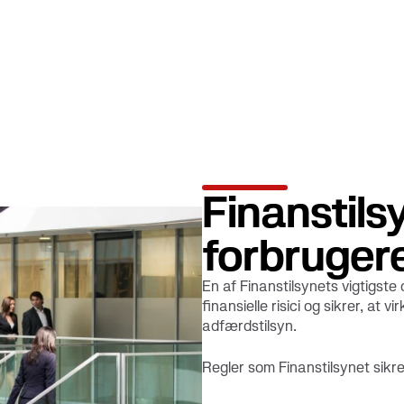
Finanstils
forbruger
En af Finanstilsynets vigtigst
finansielle risici og sikrer, at
adfærdstilsyn.
Regler som Finanstilsynet sikre