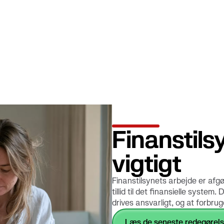
Finanstils
vigtigt
Finanstilsynets arbejde er afg
tillid til det finansielle system.
drives ansvarligt, og at forbru
Læs de seneste redegørels