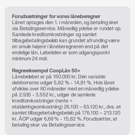
Forudsætninger for vores låneberegner
Lånet optages den 1. i måneden, og betaling sker
via Betalingsservice. Månedlig ydelse er rundet op.
Samlede kreditomkostninger og samlet
tilbagebetalingsbeløb kan grundet afrunding være
en smule højere i låneberegneren end på det
endelige lån. Løbetiden er som udgangspunkt
minimum 24 mdr.
Regneeksempel CoopLån 50+
Lånebeløbet er på 150.000 kr. Den variable
debitorrente udgør 5,82 % - 14,81 %. Hvis lånet
afvikles over 60 måneder med en månedlig ydelse
på 2.935 - 3.552 kr., udgør de samlede
kreditomkostninger (rente +
etableringsomkostning) 26.100 – 63.120 kr., dvs. et
samlet tilbagebetalingsbeløb på 176.100 – 213.120
kr. ÅOP udgør 6,69 % - 15,82 %. Forudsætter, at
betaling sker via Betalingsservice.