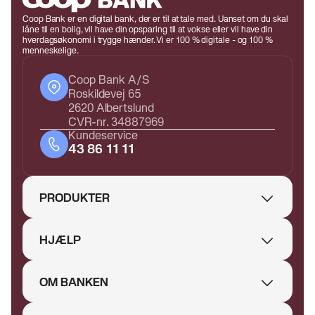
Coop Bank er en digital bank, der er til at tale med. Uanset om du skal
låne til en bolig, vil have din opsparing til at vokse eller vil have din
hverdagsøkonomi i trygge hænder. Vi er 100 % digitale - og 100 %
menneskelige.
Coop Bank A/S
Roskildevej 65
2620 Albertslund
CVR-nr. 34887969
Kundeservice
43 86 11 11
PRODUKTER
HJÆLP
OM BANKEN