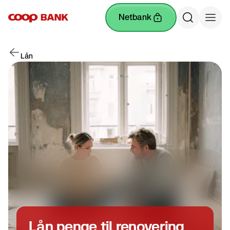
netbank
Lån
Lån penge til renovering