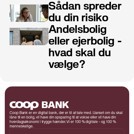
risikoskalaen.
Sådan spreder
du din risiko
Andelsbolig
eller ejerbolig -
hvad skal du
vælge?
Coop Bank er en digital bank, der er til at tale med. Uanset om du skal
låne til en bolig, vil have din opsparing til at vokse eller vil have din
hverdagsøkonomi i trygge hænder. Vi er 100 % digitale - og 100 %
menneskelige.