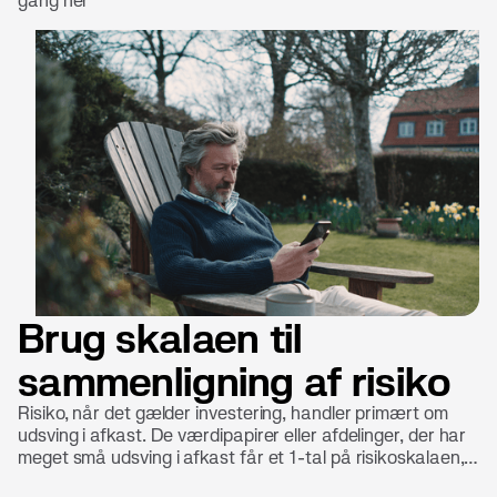
gang her
Brug skalaen til
sammenligning af risiko
Risiko, når det gælder investering, handler primært om
udsving i afkast. De værdipapirer eller afdelinger, der har
meget små udsving i afkast får et 1-tal på risikoskalaen,
mens dem, der har meget store udsving, får et 7-tal på