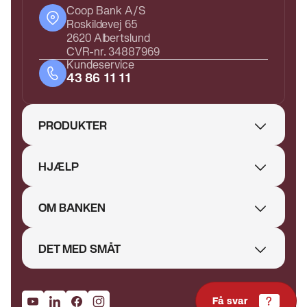
Coop Bank A/S
Roskildevej 65
2620 Albertslund
CVR-nr. 34887969
Kundeservice
43 86 11 11
PRODUKTER
HJÆLP
OM BANKEN
DET MED SMÅT
Få svar