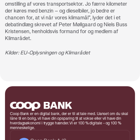
omstilling af vores transportsektor. Jo færre kilometer
der køres med benzin – og dieselbiler, jo bedre er
chancen for, at vi når vores klimamål”, lyder det i et
debatindlæg skrevet af Peter Møllgaard og Niels Buss
Kristensen, henholdsvis formand for og medlem af
Klimarådet.
Kilder: EU-Oplysningen og Klimarådet
Coop Bank er en digital bank, der er til at tale med. Uanset om du skal
låne til en bolig, vil have din opsparing til at vokse eller vil have din
hverdagsøkonomi i trygge hænder. Vi er 100 % digitale - og 100 %
menneskelige.