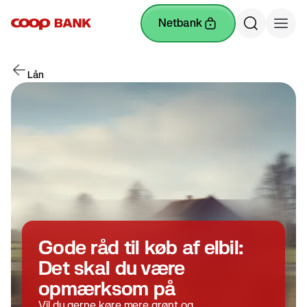
netbank
Lån
Gode råd til køb af elbil:
Det skal du være
opmærksom på
Vil du gerne køre mere grønt og