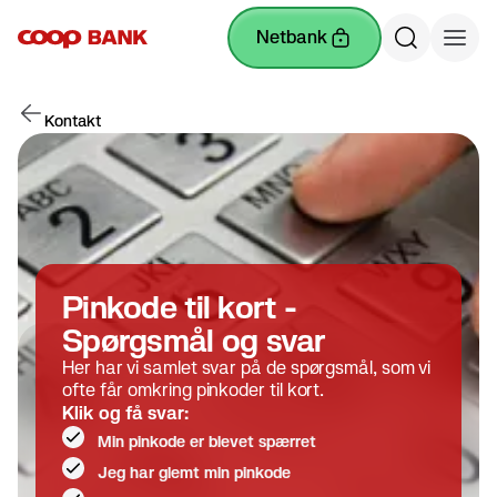
netbank
Kontakt
Pinkode til kort -
Spørgsmål og svar
Her har vi samlet svar på de spørgsmål, som vi
ofte får omkring pinkoder til kort.
Klik og få svar:
Min pinkode er blevet spærret
Jeg har glemt min pinkode