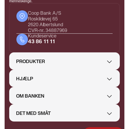
menneskelige.
Coop Bank A/S
Roskildevej 65
2620 Albertslund
CVR-nr. 34887969
Kundeservice
43 86 11 11
PRODUKTER
HJÆLP
OM BANKEN
DET MED SMÅT