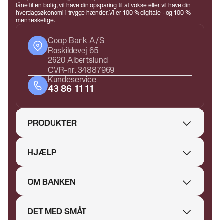
låne til en bolig, vil have din opsparing til at vokse eller vil have din
hverdagsøkonomi i trygge hænder. Vi er 100 % digitale - og 100 %
menneskelige.
Coop Bank A/S
Roskildevej 65
2620 Albertslund
CVR-nr. 34887969
Kundeservice
43 86 11 11
PRODUKTER
HJÆLP
OM BANKEN
DET MED SMÅT