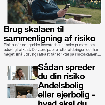
Brug skalaen til
sammenligning af risiko
Risiko, når det gælder investering, handler primært om
udsving i afkast. De værdipapirer eller afdelinger, der har
meget små udsving i afkast får et 1-tal på risikoskalaen,
mens dem, der har meget store udsving, får et 7-tal på
risikoskalaen.
Sådan spreder
du din risiko
Andelsbolig
eller ejerbolig -
hvad skal du