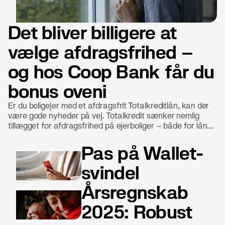
Det bliver billigere at
vælge afdragsfrihed –
og hos Coop Bank får du
bonus oveni
Er du boligejer med et afdragsfrit Totalkreditlån, kan der
være gode nyheder på vej. Totalkredit sænker nemlig
tillægget for afdragsfrihed på ejerboliger – både for lån
med fast og variabel rente. Det gør det billigere at have
fleksibilitet i sin boligøkonomi. Hos Coop Bank betyder det
Pas på Wallet-
ikke kun lavere omkostninger. Her får du som boligejer
også en ekstra fordel: bonus til at handle i Coops butikker.
svindel
Årsregnskab
2025: Robust