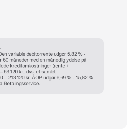
+
Den variable debitorrente udgør 5,82 % -
ver 60 måneder med en månedlig ydelse på
mlede kreditomkostninger (rente +
 63.120 kr., dvs. et samlet
00 – 213.120 kr. ÅOP udgør 6,69 % - 15,82 %.
ia Betalingsservice.