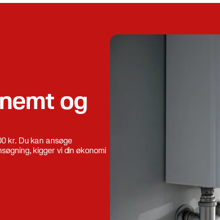
 nemt og
00 kr. Du kan ansøge
nsøgning, kigger vi din økonomi