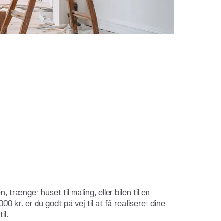
download nu
Kortets forbrugsgrænse
n, trænger huset til maling, eller bilen til en
00 kr. er du godt på vej til at få realiseret dine
il.