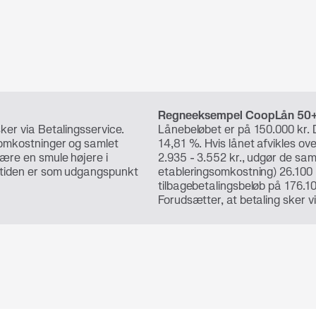
Regneeksempel CoopLån 50
ker via Betalingsservice.
Lånebeløbet er på 150.000 kr. 
tomkostninger og samlet
14,81 %. Hvis lånet afvikles o
ære en smule højere i
2.935 - 3.552 kr., udgør de sa
etiden er som udgangspunkt
etableringsomkostning) 26.100 –
tilbagebetalingsbeløb på 176.1
Forudsætter, at betaling sker v