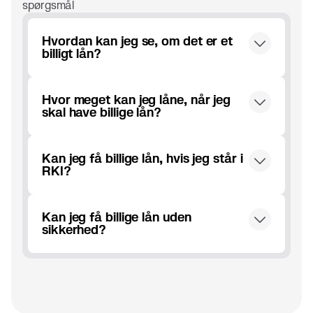
spørgsmål
Hvordan kan jeg se, om det er et
billigt lån?
Når du skal finde ud af, om der er tale om
Hvor meget kan jeg låne, når jeg
billige lån, skal du tjekke lånets ÅOP – de
skal have billige lån?
Årlige Omkostninger i Procent. ÅOP viser
nemlig, hvad lånet koster, når alle
I Coop Bank kan du låne fra 20.000 til
omkostninger er regnet med.
Kan jeg få billige lån, hvis jeg står i
350.000 kr. til en af markedets laveste
RKI?
renter.
Nej, du kan desværre ikke blive godkendt til
Kan jeg få billige lån uden
lån, så længe du står i RKI eller Debitor
sikkerhed?
Registret.
Du skal ikke stille sikkerhed, når du optager
et Coop Lån.