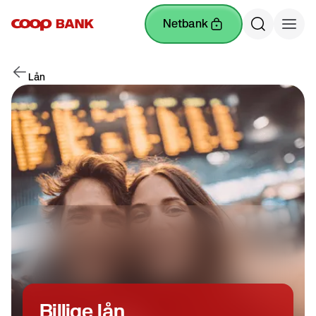
netbank
Lån
Billige lån