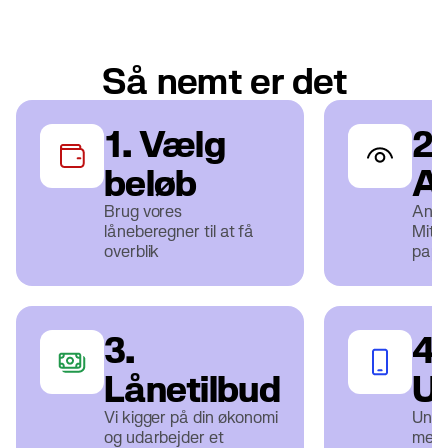
Så nemt er det
1. Vælg
2.
beløb
A
Brug vores
Ansø
låneberegner til at få
MitID
overblik
papi
3.
4.
Lånetilbud
U
Vi kigger på din økonomi
Under
og udarbejder et
med 