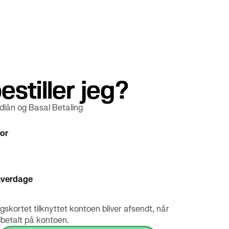
stiller jeg?
ndlån og Basal Betaling
for
 hverdage
kortet tilknyttet kontoen bliver afsendt, når
dbetalt på kontoen.