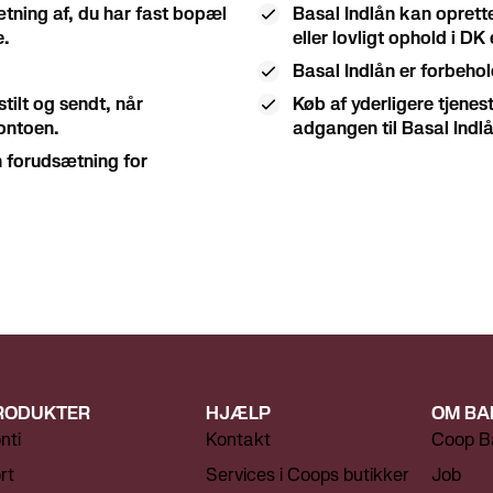
tning af, du har fast bopæl
Basal Indlån kan oprett
e.
eller lovligt ophold i D
Basal Indlån er forbeho
stilt og sendt, når
Køb af yderligere tjenes
ontoen.
adgangen til Basal Indlå
en forudsætning for
RODUKTER
HJÆLP
OM BA
nti
Kontakt
Coop B
rt
Services i Coops butikker
Job