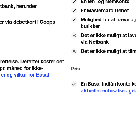
En løn- og NemKonto
etbank, herunder
Et Mastercard Debet
Mulighed for at hæve og
er via debetkort i Coops
butikker
Det er ikke muligt at la
via Netbank
Det er ikke muligt at til
rettelse. Derefter koster det
pr. måned for ikke-
Pris
er og vilkår for Basal
En Basal Indlån konto ko
aktuelle rentesatser, ge