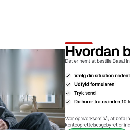
Hvordan be
Det er nemt at bestille Basal I
Vælg din situation neden
Udfyld formularen
Tryk send
Du hører fra os inden 10
Vær opmærksom på, at betalings
kontooprettelsesgebyret er in