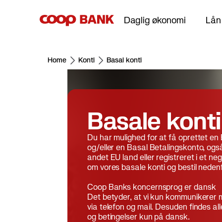
Daglig økonomi
Lån
Home
Konti
Basal konti
Hjælp & Kontakt
SUPPORT
OM OS
Daglig økonomi
Lån
Bolig
Investering
FAQ
Om Coo
KORT
LÅN PENGE
EJERBOLIG
INVESTER SELV
INVESTER
KONTI
ANDRE
Kontakt os
Nyheder
Visa/Dankort
Forbrugslån
Lån til boligkøb
Invester med Coop Bank
Stabil
Coop Ko
Omlægni
Basale konti
Servicestatus
Billån
Mastercard Debet
Samlelån
Andelsboliglån
Aktiesparekonto
Balancere
Lønkont
Se alle 
Vilkår
Energilå
Du har mulighed for at få oprettet en
Mastercard Kredit
Kassekredit
Lån til sommerhus
Investeringsguides
Vækst
Opspari
Få bonus
og/eller en Basal Betalingskonto, også
Låneber
Lån til forældrekøb
Priser
Budgetk
Få bonus
andet EU land eller registreret i et ne
Se alle kort
Lån penge nu
om vores basale konti og bestil nedenf
Realkreditlån med fast rente
NemKon
Juniork
Coop Banks koncernsprog er dansk
Alt om bolig
Det betyder, at vi kun kommunikerer 
Børneop
via telefon og mail. Desuden findes 
og betingelser kun på dansk.