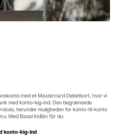
download nu
Kortets forbrugsgrænse
dlånskonto med et Mastercard Debetkort, hvor vi
bank med konto-kig-ind. Den begrænsede
ervices, herunder muligheden for konto-til-konto
m.v. Med Basal Indlån får du:
 konto-kig-ind