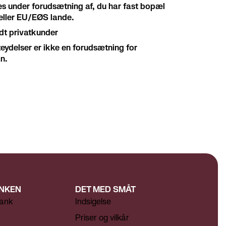
es under forudsætning af, du har fast bopæl
K eller EU/EØS lande.
ldt privatkunder
teydelser er ikke en forudsætning for
n.
NKEN
DET MED SMÅT
ank
Indsigelse
Priser og vilkår