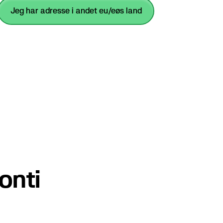
jeg har adresse i andet eu/eøs land
onti