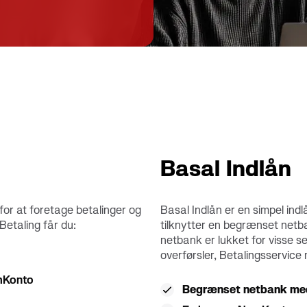
konti
Basal Indlån
for at foretage betalinger og
Basal Indlån er en simpel in
Betaling får du:
tilknytter en begrænset net
netbank er lukket for visse s
overførsler, Betalingsservice 
emKonto
Begrænset netbank med