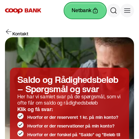
netbank
Kontakt
Saldo og Rådighedsbeløb
– Spørgsmål og svar
Her har vi samlet svar på de spørgsmål, som vi
ofte får om saldo og rådighedsbeløb
Klik og få svar:
Hvorfor er der reserveret 1 kr. på min konto?
Hvorfor er der reservationer på min konto?
Hvorfor er der forskel på "Saldo" og "Beløb til