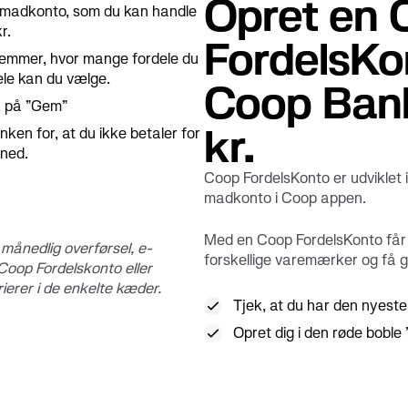
Opret en 
in madkonto, som du kan handle
r.
FordelsKo
temmer, hvor mange fordele du
dele kan du vælge.
Coop Bank
k på ”Gem”
kr.
ken for, at du ikke betaler for
ned.
Coop FordelsKonto er udviklet 
madkonto i Coop appen.
Med en Coop FordelsKonto får 
månedlig overførsel, e-
forskellige varemærker og få g
oop Fordelskonto eller
erer i de enkelte kæder.
Tjek, at du har den nyest
Opret dig i den røde boble