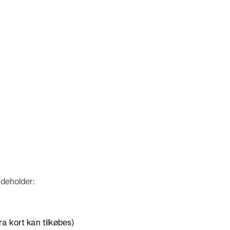
download nu
Kortets forbrugsgrænse
deholder:
ra kort kan tilkøbes)