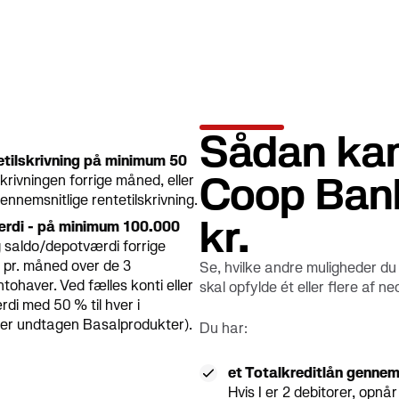
Sådan kan
etilskrivning på minimum 50
Coop Bank
rivningen forrige måned, eller
nemsnitlige rentetilskrivning.
kr.
værdi - på minimum 100.000
 saldo/depotværdi forrige
 pr. måned over de 3
Se, hvilke andre muligheder du 
ohaver. Ved fælles konti eller
skal opfylde ét eller flere af 
di med 50 % til hver i
per undtagen Basalprodukter).
Du har:
et Totalkreditlån genne
Hvis I er 2 debitorer, opn