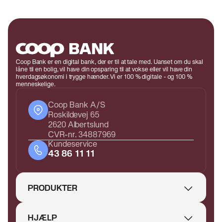
Coop Bank er en digital bank, der er til at tale med. Uanset om du skal
låne til en bolig, vil have din opsparing til at vokse eller vil have din
hverdagsøkonomi i trygge hænder. Vi er 100 % digitale - og 100 %
menneskelige.
Coop Bank A/S
Roskildevej 65
2620 Albertslund
CVR-nr. 34887969
Kundeservice
43 86 11 11
PRODUKTER
HJÆLP