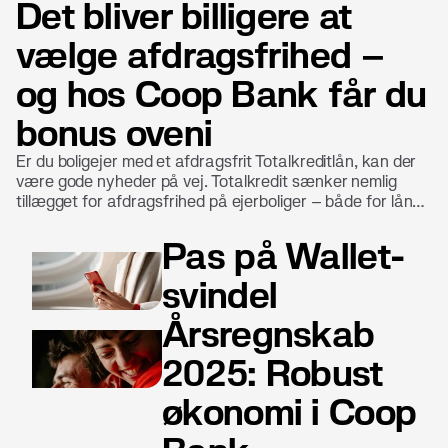
Det bliver billigere at
vælge afdragsfrihed –
og hos Coop Bank får du
bonus oveni
Er du boligejer med et afdragsfrit Totalkreditlån, kan der
være gode nyheder på vej. Totalkredit sænker nemlig
tillægget for afdragsfrihed på ejerboliger – både for lån
med fast og variabel rente. Det gør det billigere at have
fleksibilitet i sin boligøkonomi. Hos Coop Bank betyder det
Pas på Wallet-
ikke kun lavere omkostninger. Her får du som boligejer
også en ekstra fordel: bonus til at handle i Coops butikker.
svindel
Årsregnskab
2025: Robust
økonomi i Coop