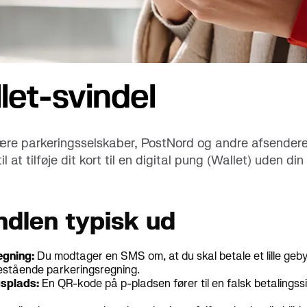
konti
let-svindel
 være parkeringsselskaber, PostNord og andre afsender
l at tilføje dit kort til en digital pung (Wallet) uden din
ndlen typisk ud
egning:
Du modtager en SMS om, at du skal betale et lille gebyr 
destående parkeringsregning.
gsplads:
En QR-kode på p-pladsen fører til en falsk betalingss