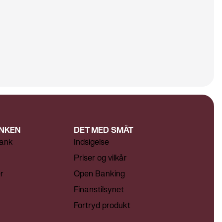
NKEN
DET MED SMÅT
ank
Indsigelse
Priser og vilkår
r
Open Banking
Finanstilsynet
Fortryd produkt