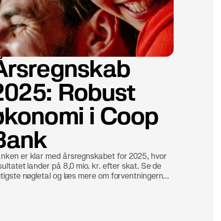
Årsregnskab
2025: Robust
økonomi i Coop
Bank
nken er klar med årsregnskabet for 2025, hvor
sultatet lander på 8,0 mio. kr. efter skat. Se de
gtigste nøgletal og læs mere om forventningerne
 2026.