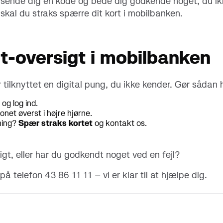
 sende dig en kode og bede dig godkende noget, du ikk
al du straks spærre dit kort i mobilbanken.
et-oversigt i mobilbanken
r tilknyttet en digital pung, du ikke kender. Gør sådan 
og log ind.
net øverst i højre hjørne.
ning?
Spær straks kortet
og kontakt os.
t, eller har du godkendt noget ved en fejl?
på telefon 43 86 11 11 – vi er klar til at hjælpe dig.