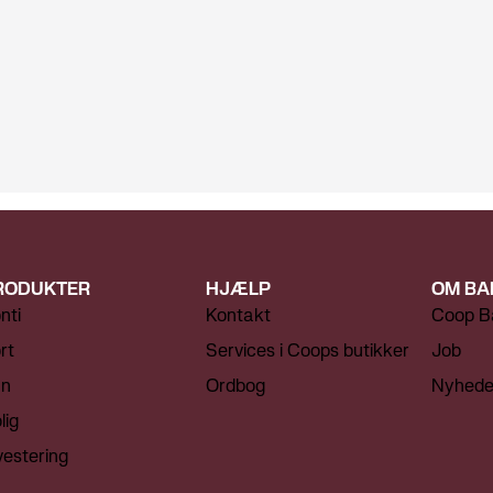
n
un
så
RODUKTER
HJÆLP
OM BA
nti
Kontakt
Coop B
rt
Services i Coops butikker
Job
ån
Ordbog
Nyhede
lig
vestering