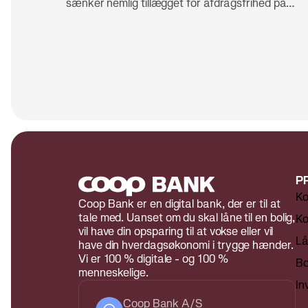
sænker nemlig tillægget for afdragsfrihed på
ejerboliger – både for lån med fast og variabel
rente. Det gør det billigere at have fleksibilitet i si
boligøkonomi. Hos Coop Bank betyder det ikke k
lavere omkostninger. Her får du som boligejer og
en ekstra fordel: bonus til at handle i Coops
butikker.
P
Ko
Coop Bank er en digital bank, der er til at
tale med. Uanset om du skal låne til en bolig,
Ko
vil have din opsparing til at vokse eller vil
L
have din hverdagsøkonomi i trygge hænder.
Vi er 100 % digitale - og 100 %
Bo
menneskelige.
In
Coop Bank A/S