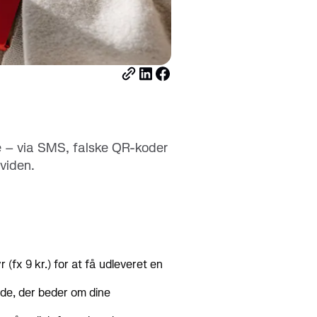
download nu
Kortets forbrugsgrænse
e – via SMS, falske QR-koder
 viden.
(fx 9 kr.) for at få udleveret en
ide, der beder om dine