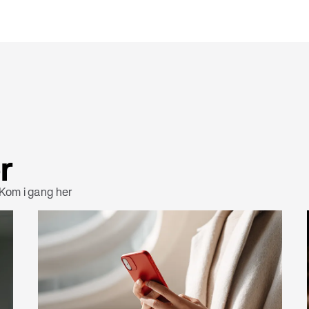
r
 Kom i gang her