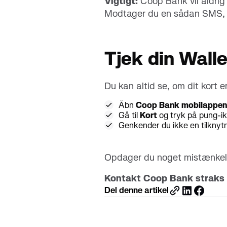
Vigtigt:
Coop Bank vil aldrig
Modtager du en sådan SMS, sk
Tjek din Wall
Du kan altid se, om dit kort e
Åbn
Coop Bank mobilappen
Gå til
Kort
og tryk på pung-iko
Genkender du ikke en tilknyt
Opdager du noget mistænkelig
Kontakt Coop Bank straks
Del denne artikel