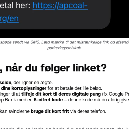
sbøde sendt via SMS. Læg mærke til det mistænkelige link og afsender
parkeringsselskab.
 når du følger linket?
gsside
, der ligner en ægte.
 dine kortoplysninger
for at betale det lille beløb.
nger til at
tilføje dit kort til deres digitale pung
(fx Google Pa
op Bank med en
6-cifret kode
– denne kode må du aldrig give 
kan svindlerne
bruge dit kort frit
via deres telefon.