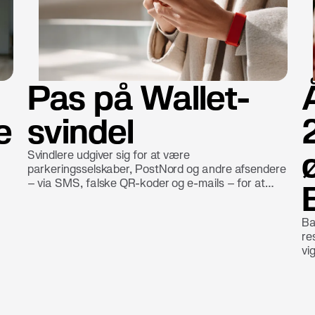
Pas på Wallet-
e
svindel
Svindlere udgiver sig for at være
parkeringsselskaber, PostNord og andre afsendere
– via SMS, falske QR-koder og e-mails – for at
narre dig til at tilføje dit kort til en digital pung
(Wallet) uden din viden.
Ba
re
vi
til