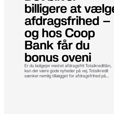
billigere at vælg
afdragsfrihed –
og hos Coop
Bank får du
bonus oveni
Er du boligejer med et afdragsfrit Totalkreditlån,
kan der være gode nyheder på vej. Totalkredit
sænker nemlig tillægget for afdragsfrihed på
ejerboliger – både for lån med fast og variabel
rente. Det gør det billigere at have fleksibilitet i si
boligøkonomi. Hos Coop Bank betyder det ikke k
lavere omkostninger. Her får du som boligejer og
en ekstra fordel: bonus til at handle i Coops
butikker.