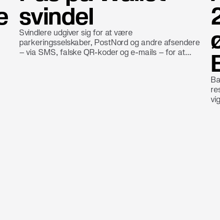
e
svindel
Svindlere udgiver sig for at være
parkeringsselskaber, PostNord og andre afsendere
– via SMS, falske QR-koder og e-mails – for at
narre dig til at tilføje dit kort til en digital pung
(Wallet) uden din viden.
Ba
re
vi
til
n
un
så