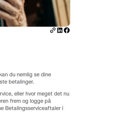
download nu
Kortets forbrugsgrænse
 kan du nemlig se dine
ste betalinger.
rvice, eller hvor meget det nu
teren frem og logge på
ne Betalingsserviceaftaler i