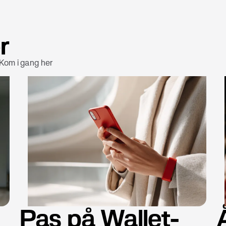
r
 Kom i gang her
Pas på Wallet-