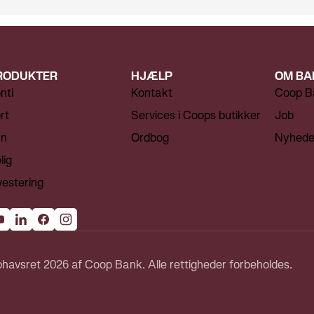
RODUKTER
HJÆLP
OM BA
nti
Kontakt
Coop B
rt
Services i Coops butikker
Job
ån
Ordbog
Nyhede
lig
vestering
havsret 2026 af Coop Bank. Alle rettigheder forbeholdes.