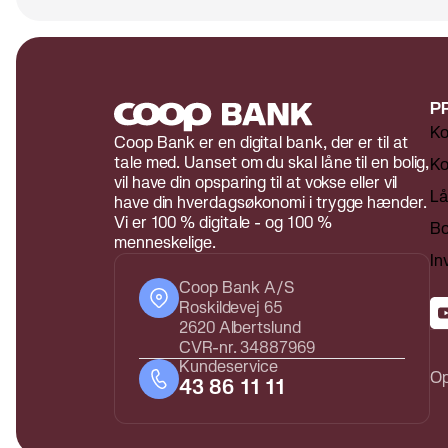
P
Ko
Coop Bank er en digital bank, der er til at
tale med. Uanset om du skal låne til en bolig,
Ko
vil have din opsparing til at vokse eller vil
L
have din hverdagsøkonomi i trygge hænder.
Vi er 100 % digitale - og 100 %
Bo
menneskelige.
In
Coop Bank A/S
Roskildevej 65
2620 Albertslund
CVR-nr. 34887969
Kundeservice
Op
43 86 11 11