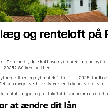
konti
illæg og renteloft p
re i Totalkredit, der skal have nyt rentetillæg og nyt 
juli 2025? Så læs med her.
 rentetillæg og nyt renteloft fra 1. juli 2025, fordi ob
Det kan meget vel blive dyrere, end du har været vant t
åde rentetillægget og renteloftet bliver højere end det, d
or at ændre dit lån