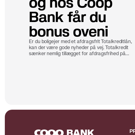
og hos Coop
Bank får du
bonus oveni
Er du boligejer med et afdragsfrit Totalkreditlån,
kan der være gode nyheder på vej. Totalkredit
sænker nemlig tillægget for afdragsfrihed på
ejerboliger – både for lån med fast og variabel
rente. Det gør det billigere at have fleksibilitet i si
boligøkonomi. Hos Coop Bank betyder det ikke k
lavere omkostninger. Her får du som boligejer og
en ekstra fordel: bonus til at handle i Coops
butikker.
P