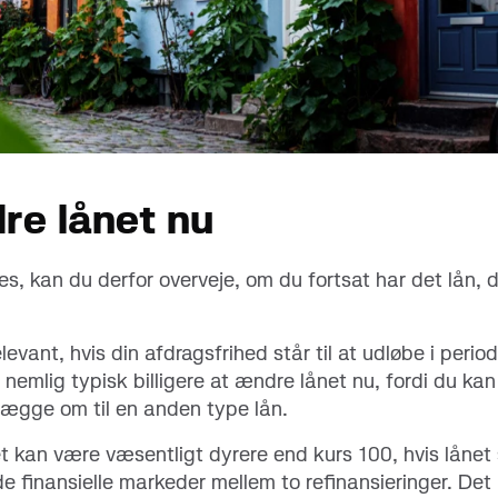
dre lånet nu
es, kan du derfor overveje, om du fortsat har det lån, d
evant, hvis din afdragsfrihed står til at udløbe i peri
r nemlig typisk billigere at ændre lånet nu, fordi du kan
l lægge om til en anden type lån.
det kan være væsentligt dyrere end kurs 100, hvis lånet 
e finansielle markeder mellem to refinansieringer. De