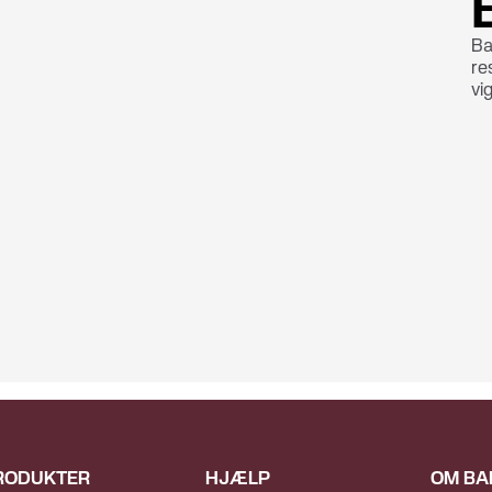
narre dig til at tilføje dit kort til en digital pung
(Wallet) uden din viden.
Ba
re
vi
til
n
un
så
RODUKTER
HJÆLP
OM BA