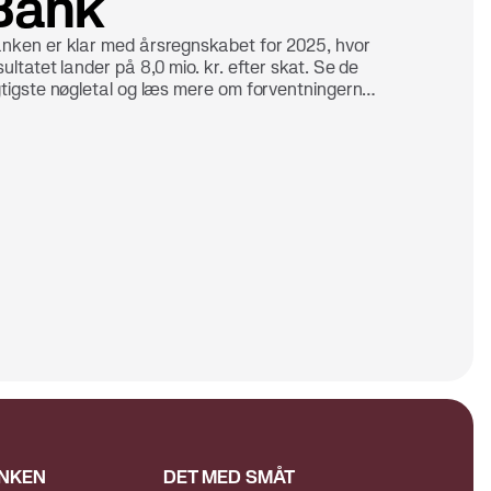
Bank
nken er klar med årsregnskabet for 2025, hvor
sultatet lander på 8,0 mio. kr. efter skat. Se de
gtigste nøgletal og læs mere om forventningerne
 2026.
NKEN
DET MED SMÅT