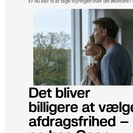
Er du klar til at tage styringen over din økonomi?
Det bliver
billigere at vælg
afdragsfrihed –