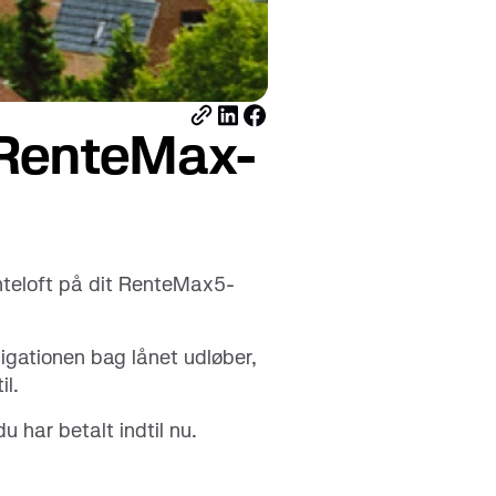
download nu
Kortets forbrugsgrænse
å RenteMax-
renteloft på dit RenteMax5-
ligationen bag lånet udløber,
il.
u har betalt indtil nu.