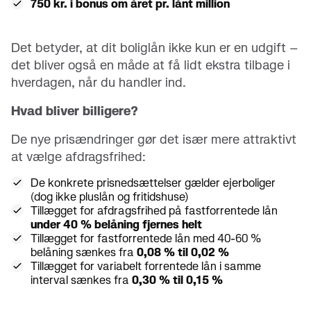
750 kr. i bonus om året pr. lånt million
Det betyder, at dit boliglån ikke kun er en udgift –
det bliver også en måde at få lidt ekstra tilbage i
hverdagen, når du handler ind.
Hvad bliver billigere?
De nye prisændringer gør det især mere attraktivt
at vælge afdragsfrihed:
De konkrete prisnedsættelser gælder ejerboliger
(dog ikke pluslån og fritidshuse)
Tillægget for afdragsfrihed på fastforrentede lån
under 40 % belåning fjernes helt
Tillægget for fastforrentede lån med 40-60 %
belåning sænkes fra
0,08 % til 0,02 %
Tillægget for variabelt forrentede lån i samme
interval sænkes fra
0,30 % til 0,15 %