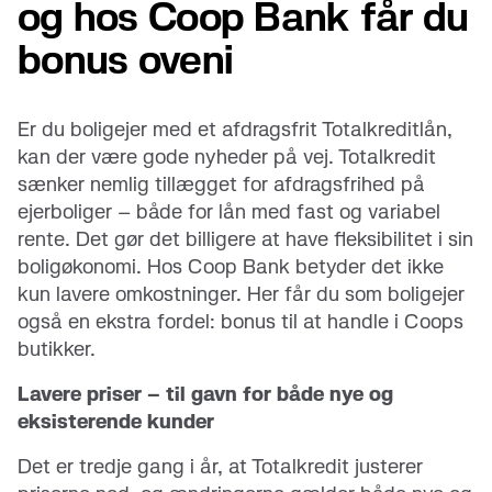
og hos Coop Bank får du
bonus oveni
Er du boligejer med et afdragsfrit Totalkreditlån,
kan der være gode nyheder på vej. Totalkredit
sænker nemlig tillægget for afdragsfrihed på
ejerboliger – både for lån med fast og variabel
rente. Det gør det billigere at have fleksibilitet i sin
boligøkonomi. Hos Coop Bank betyder det ikke
kun lavere omkostninger. Her får du som boligejer
også en ekstra fordel: bonus til at handle i Coops
butikker.
Lavere priser – til gavn for både nye og
eksisterende kunder
Det er tredje gang i år, at Totalkredit justerer