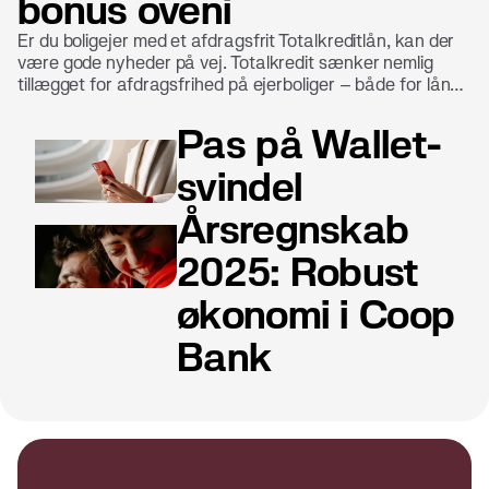
bonus oveni
Er du boligejer med et afdragsfrit Totalkreditlån, kan der
være gode nyheder på vej. Totalkredit sænker nemlig
tillægget for afdragsfrihed på ejerboliger – både for lån
med fast og variabel rente. Det gør det billigere at have
fleksibilitet i sin boligøkonomi. Hos Coop Bank betyder det
Pas på Wallet-
ikke kun lavere omkostninger. Her får du som boligejer
også en ekstra fordel: bonus til at handle i Coops butikker.
svindel
Årsregnskab
2025: Robust
økonomi i Coop
Bank