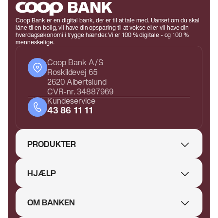
Coop Bank er en digital bank, der er til at tale med. Uanset om du skal
låne til en bolig, vil have din opsparing til at vokse eller vil have din
hverdagsøkonomi i trygge hænder. Vi er 100 % digitale - og 100 %
menneskelige.
Coop Bank A/S
Roskildevej 65
2620 Albertslund
CVR-nr. 34887969
Kundeservice
43 86 11 11
PRODUKTER
HJÆLP
OM BANKEN