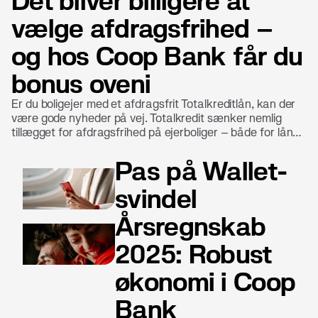
Det bliver billigere at
vælge afdragsfrihed –
og hos Coop Bank får du
bonus oveni
Er du boligejer med et afdragsfrit Totalkreditlån, kan der
være gode nyheder på vej. Totalkredit sænker nemlig
tillægget for afdragsfrihed på ejerboliger – både for lån
med fast og variabel rente. Det gør det billigere at have
fleksibilitet i sin boligøkonomi. Hos Coop Bank betyder det
Pas på Wallet-
ikke kun lavere omkostninger. Her får du som boligejer
også en ekstra fordel: bonus til at handle i Coops butikker.
svindel
Årsregnskab
2025: Robust
økonomi i Coop
Bank