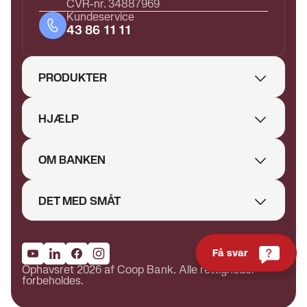
CVR-nr. 34887969
Kundeservice
43 86 11 11
PRODUKTER
HJÆLP
OM BANKEN
DET MED SMÅT
Få svar
Ophavsret 2026 af Coop Bank. Alle rettigheder
forbeholdes.