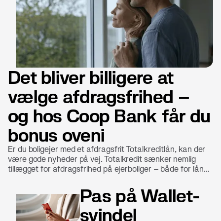
Det bliver billigere at
vælge afdragsfrihed –
og hos Coop Bank får du
bonus oveni
Er du boligejer med et afdragsfrit Totalkreditlån, kan der
være gode nyheder på vej. Totalkredit sænker nemlig
tillægget for afdragsfrihed på ejerboliger – både for lån
med fast og variabel rente. Det gør det billigere at have
fleksibilitet i sin boligøkonomi. Hos Coop Bank betyder det
Pas på Wallet-
ikke kun lavere omkostninger. Her får du som boligejer
også en ekstra fordel: bonus til at handle i Coops butikker.
svindel