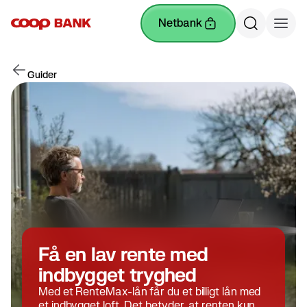
netbank
Guider
Få en lav rente med
indbygget tryghed
Med et RenteMax-lån får du et billigt lån med
et indbygget loft. Det betyder, at renten kun