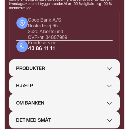
hverdagsøkonomi i trygge hænder. Vi er 100 % digitale - og 100 %
menneskelige.
Coop Bank A/S
Roskildevej 65
2620 Albertslund
CVR-nr. 34887969
Kundeservice
43 86 11 11
PRODUKTER
HJÆLP
OM BANKEN
DET MED SMÅT