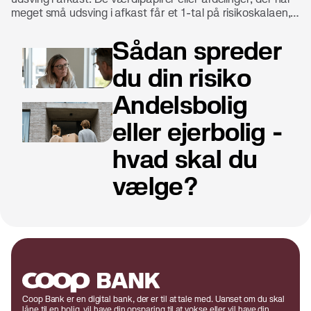
meget små udsving i afkast får et 1-tal på risikoskalaen,
mens dem, der har meget store udsving, får et 7-tal på
risikoskalaen.
Sådan spreder
du din risiko
Andelsbolig
eller ejerbolig -
hvad skal du
vælge?
Coop Bank er en digital bank, der er til at tale med. Uanset om du skal
låne til en bolig, vil have din opsparing til at vokse eller vil have din