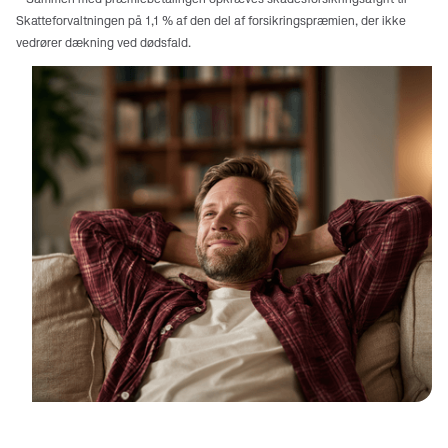
Skatteforvaltningen på 1,1 % af den del af forsikringspræmien, der ikke
vedrører dækning ved dødsfald.