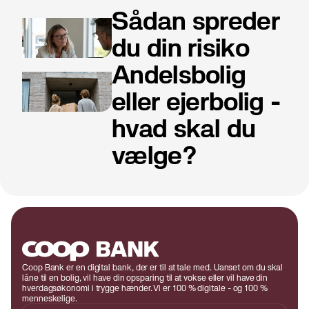
risikoskalaen.
Sådan spreder
du din risiko
Andelsbolig
eller ejerbolig -
hvad skal du
vælge?
Coop Bank er en digital bank, der er til at tale med. Uanset om du skal
låne til en bolig, vil have din opsparing til at vokse eller vil have din
hverdagsøkonomi i trygge hænder. Vi er 100 % digitale - og 100 %
menneskelige.