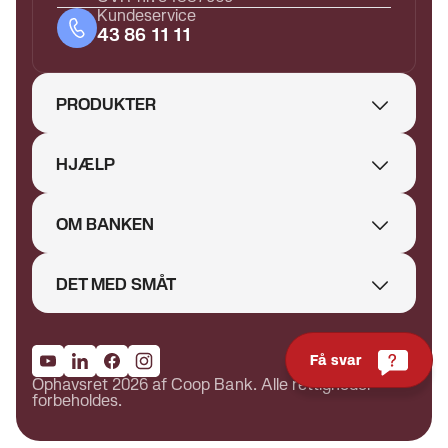
Kundeservice
43 86 11 11
PRODUKTER
HJÆLP
OM BANKEN
DET MED SMÅT
Få svar
Ophavsret 2026 af Coop Bank. Alle rettigheder
forbeholdes.