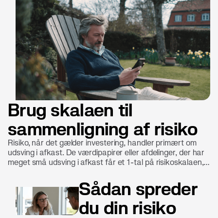
Brug skalaen til
sammenligning af risiko
Risiko, når det gælder investering, handler primært om
udsving i afkast. De værdipapirer eller afdelinger, der har
meget små udsving i afkast får et 1-tal på risikoskalaen,
mens dem, der har meget store udsving, får et 7-tal på
risikoskalaen.
Sådan spreder
du din risiko