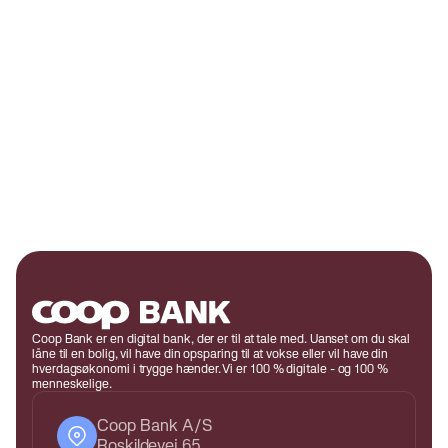
Coop Bank er en digital bank, der er til at tale med. Uanset om du skal
låne til en bolig, vil have din opsparing til at vokse eller vil have din
hverdagsøkonomi i trygge hænder. Vi er 100 % digitale - og 100 %
menneskelige.
Coop Bank A/S
Roskildevej 65