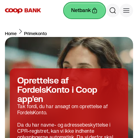
netbank
Home
Primekonto
Oprettelse af
FordelsKonto i Coop
app'en
Tak fordi, du har ansøgt om oprettelse af
FordelsKonto.
Da du har navne- og adressebeskyttelse i
CPR-registret, kan vi ikke indhente
oplysningerne automatisk. Da vi derfor skal