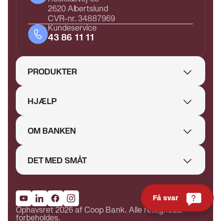
2620 Albertslund
CVR-nr. 34887969
Kundeservice
43 86 11 11
PRODUKTER
HJÆLP
OM BANKEN
DET MED SMÅT
Få svar
Ophavsret 2026 af Coop Bank. Alle rettigheder
forbeholdes.